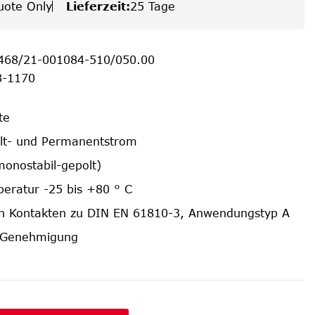
uote Only
Lieferzeit
:
25 Tage
468/21-001084-510/050.00
8-1170
te
alt- und Permanentstrom
monostabil-gepolt)
ratur -25 bis +80 ° C
n Kontakten zu DIN EN 61810-3, Anwendungstyp A
-Genehmigung