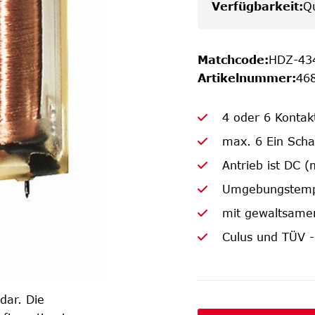
Verfügbarkeit
:
Q
Matchcode
:
HDZ-43
Artikelnummer
:
46
4 oder 6 Kontak
max. 6 Ein Sch
Antrieb ist DC (
Umgebungstempe
mit gewaltsame
Culus und TÜV 
 dar. Die