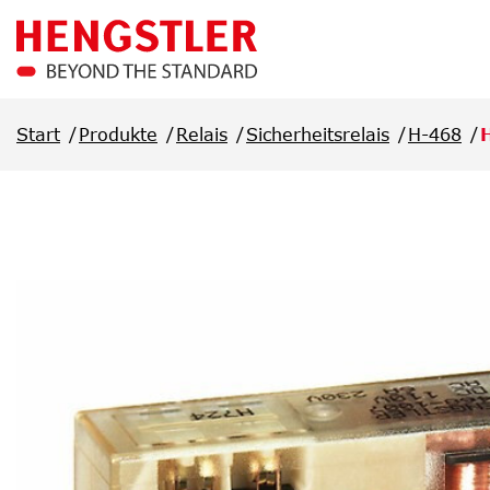
Überspringen Sie zum Hauptmenü
Start
Produkte
Relais
Sicherheitsrelais
H-468