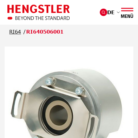
Überspringen Sie zum Hauptmenü
DE
MENÜ
RI64
RI640506001