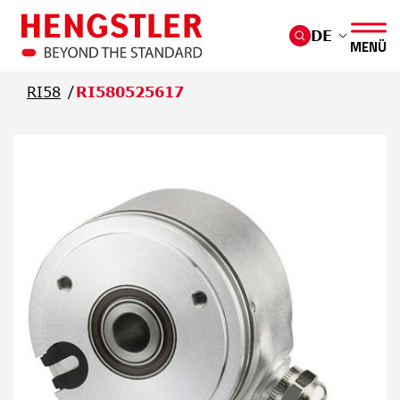
Überspringen Sie zum Hauptmenü
DE
MENÜ
RI58
RI580525617