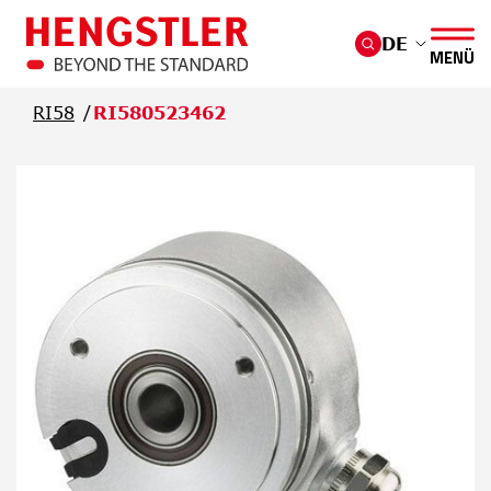
Überspringen Sie zum Hauptmenü
DE
MENÜ
RI58
RI580523462