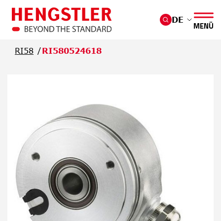
Überspringen Sie zum Hauptmenü
DE
MENÜ
RI58
RI580524618