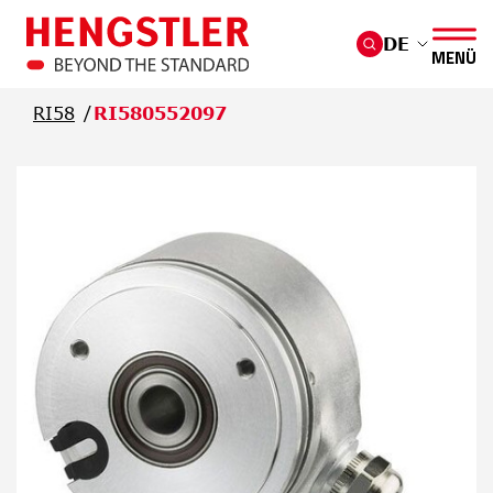
Überspringen Sie zum Hauptmenü
DE
MENÜ
RI58
RI580552097