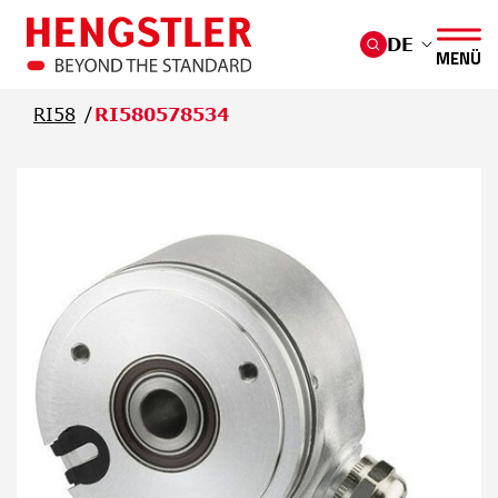
Überspringen Sie zum Hauptmenü
DE
MENÜ
RI58
RI580578534