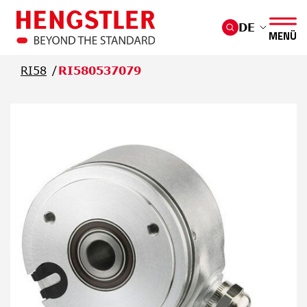
Überspringen Sie zum Hauptmenü
DE
MENÜ
RI58
RI580537079