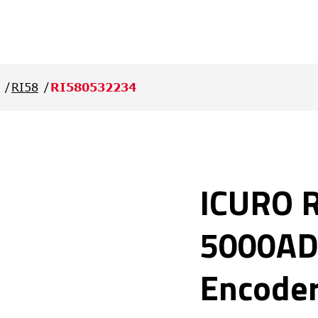
RI58
RI580532234
ICURO 
5000AD
Encode