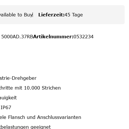
ailable to Buy
Lieferzeit
:
45 Tage
/ 5000AD.37RB
Artikelnummer
:
0532234
ustrie-Drehgeber
hritte mit 10.000 Strichen
uigkeit
 IP67
iele Flansch und Anschlussvarianten
belastungen geeignet