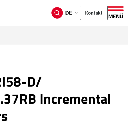
Kontakt
DE
MENÜ
RI58-D/
.37RB Incremental
rs