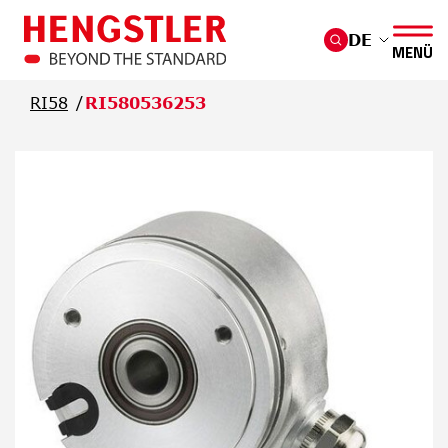
Überspringen Sie zum Hauptmenü
DE
MENÜ
RI58
RI580536253