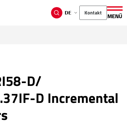
Kontakt
DE
MENÜ
RI58-D/
37IF-D Incremental
rs