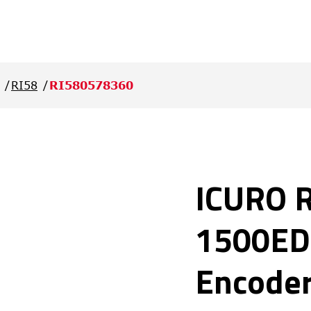
RI58
RI580578360
ICURO 
1500ED.
Encode