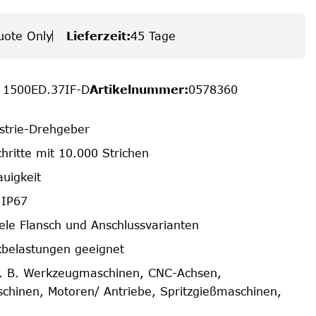
uote Only
Lieferzeit
:
45 Tage
 1500ED.37IF-D
Artikelnummer
:
0578360
ustrie-Drehgeber
hritte mit 10.000 Strichen
uigkeit
 IP67
iele Flansch und Anschlussvarianten
belastungen geeignet
z. B. Werkzeugmaschinen, CNC-Achsen,
hinen, Motoren/ Antriebe, Spritzgießmaschinen,