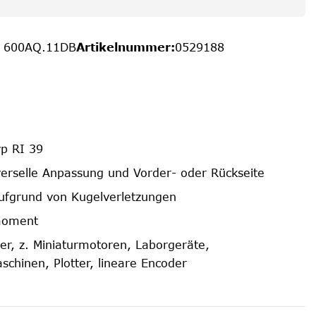
/ 600AQ.11DB
Artikelnummer
:
0529188
yp RI 39
verselle Anpassung und Vorder- oder Rückseite
ufgrund von Kugelverletzungen
moment
r, z. Miniaturmotoren, Laborgeräte,
schinen, Plotter, lineare Encoder