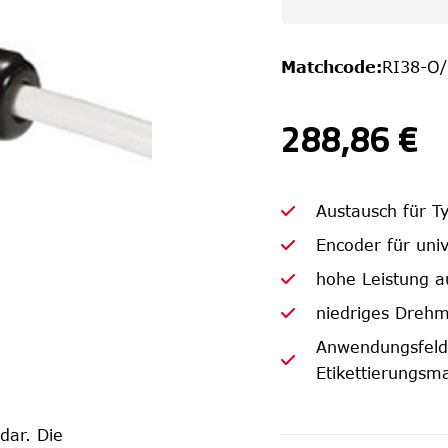
Matchcode
:
RI38-O
288,86 €
Austausch für T
Encoder für uni
hohe Leistung a
niedriges Dreh
Anwendungsfelde
Etikettierungsma
 dar. Die