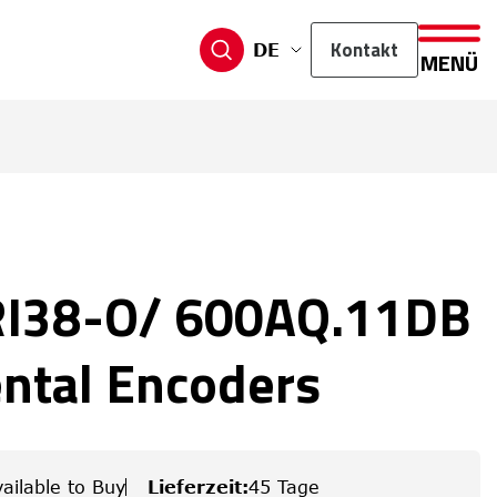
Kontakt
DE
MENÜ
RI38-O/ 600AQ.11DB
ntal Encoders
ailable to Buy
Lieferzeit
:
45 Tage