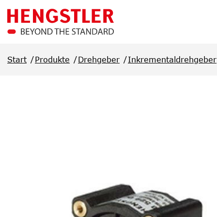
Überspringen Sie zum Hauptmenü
Start
Produkte
Drehgeber
Inkrementaldrehgeber