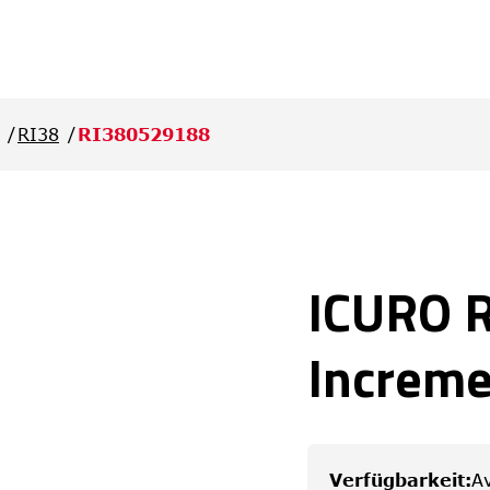
RI38
RI380529188
ICURO 
Increme
Verfügbarkeit
:
Av