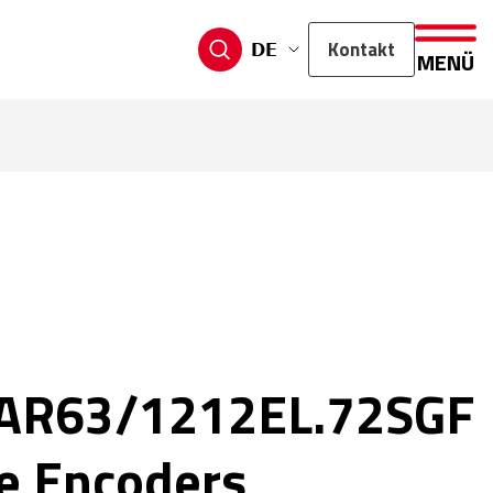
Kontakt
DE
MENÜ
AR63/1212EL.72SGF
e Encoders