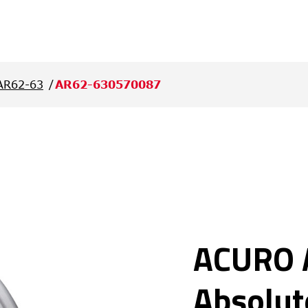
AR62-63
AR62-630570087
ACURO 
Absolut