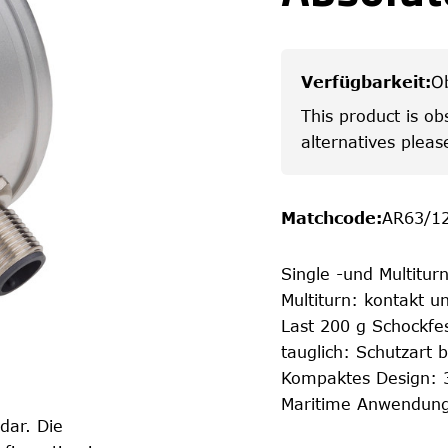
Verfügbarkeit
:
O
This product is ob
alternatives pleas
Matchcode
:
AR63/1
Single -und Multiturn
Multiturn: kontakt u
Last 200 g Schockfes
tauglich: Schutzart 
Kompaktes Design: 
Maritime Anwendung
 dar. Die