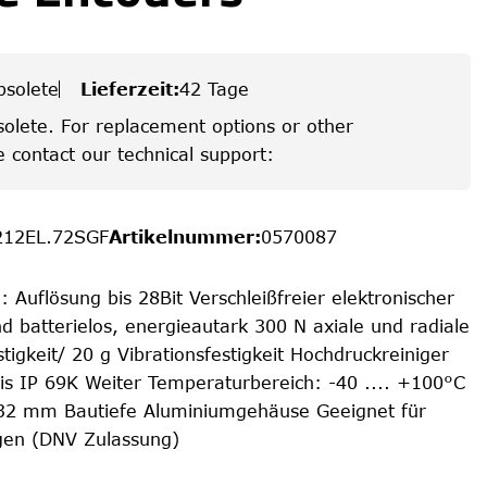
bsolete
Lieferzeit
:
42 Tage
solete. For replacement options or other
e contact our technical support:
212EL.72SGF
Artikelnummer
:
0570087
: Auflösung bis 28Bit Verschleißfreier elektronischer
nd batterielos, energieautark 300 N axiale und radiale
tigkeit/ 20 g Vibrationsfestigkeit Hochdruckreiniger
bis IP 69K Weiter Temperaturbereich: -40 .... +100°C
32 mm Bautiefe Aluminiumgehäuse Geeignet für
en (DNV Zulassung)