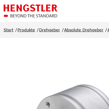
Überspringen Sie zum Hauptmenü
Start
Produkte
Drehgeber
Absolute Drehgeber