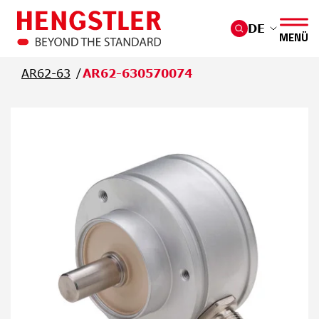
Überspringen Sie zum Hauptmenü
DE
MENÜ
AR62-63
AR62-630570074