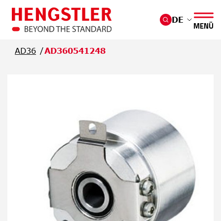
Überspringen Sie zum Hauptmenü
DE
MENÜ
AD36
AD360541248