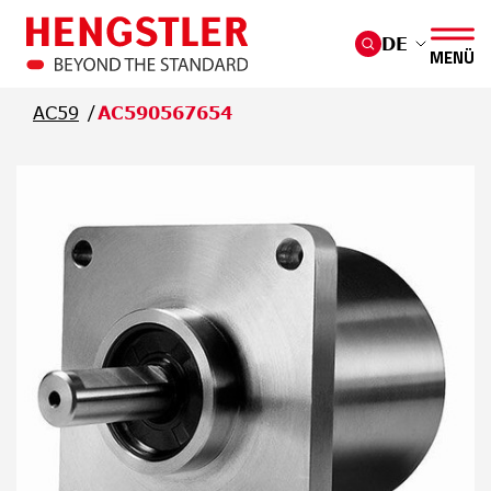
Überspringen Sie zum Hauptmenü
DE
MENÜ
AC59
AC590567654