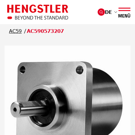
Überspringen Sie zum Hauptmenü
DE
MENÜ
AC59
AC590573207