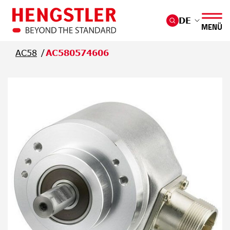
Überspringen Sie zum Hauptmenü
DE
MENÜ
AC58
AC580574606