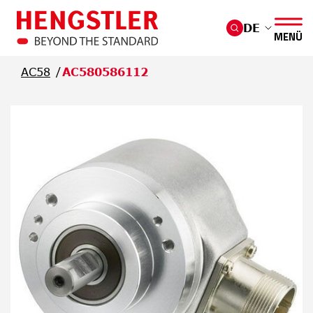
Überspringen Sie zum Hauptmenü
DE
MENÜ
AC58
AC580586112