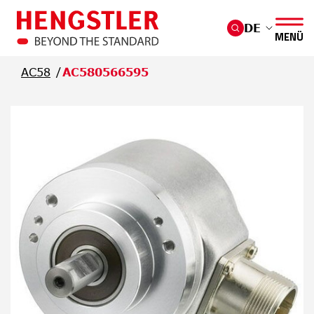
Überspringen Sie zum Hauptmenü
DE
MENÜ
AC58
AC580566595