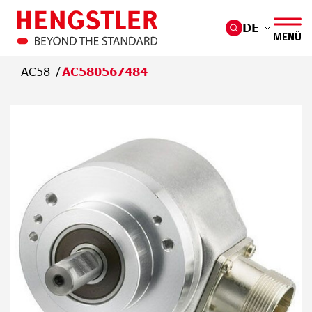
Überspringen Sie zum Hauptmenü
DE
MENÜ
AC58
AC580567484