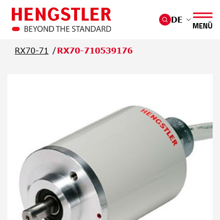
Überspringen Sie zum Hauptmenü
DE
MENÜ
RX70-71
RX70-710539176