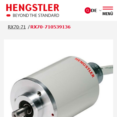
Überspringen Sie zum Hauptmenü
DE
MENÜ
RX70-71
RX70-710539136